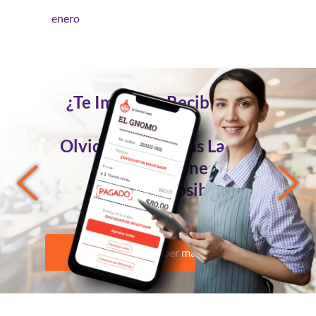
enero
¿Te Imaginas Recibir Tus
Pedidos
Olvidándote de las Largas
Conversaciones?
Ahora es Posible
Quiero saber más