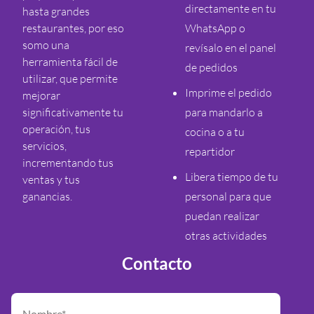
directamente en tu
hasta grandes
restaurantes, por eso
WhatsApp o
somo una
revísalo en el panel
herramienta fácil de
de pedidos
utilizar, que permite
Imprime el pedido
mejorar
significativamente tu
para mandarlo a
operación, tus
cocina o a tu
servicios,
repartidor
incrementando tus
Libera tiempo de tu
ventas y tus
ganancias.
personal para que
puedan realizar
otras actividades
Contacto