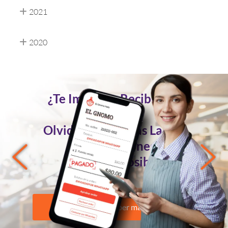
2021
2020
¿Te Imaginas Recibir Tus
Pedidos
Olvidándote de las Largas
Conversaciones?
Ahora es Posible
Quiero saber más