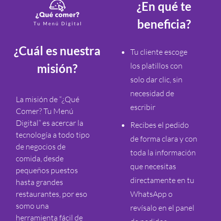
¿En qué te
beneficia?
¿Cuál es nuestra
Tu cliente escoge
los platillos con
misión?
solo dar clic, sin
necesidad de
La misión de “¿Qué
escribir
Comer? Tu Menú
Digital” es acercar la
Recibes el pedido
tecnología a todo tipo
de forma clara y con
de negocios de
toda la información
comida, desde
que necesitas
pequeños puestos
directamente en tu
hasta grandes
restaurantes, por eso
WhatsApp o
somo una
revísalo en el panel
herramienta fácil de