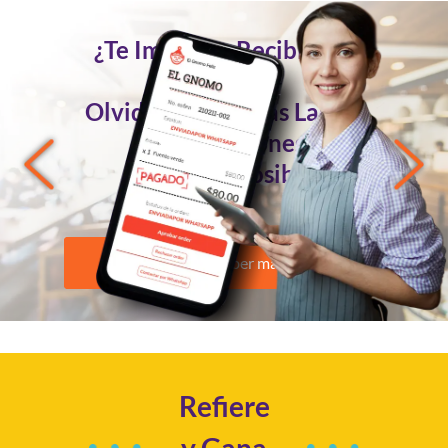
¿Te Imaginas Recibir Tus
Pedidos
Olvidándote de las Largas
Conversaciones?
Ahora es Posible
Quiero saber más
Refiere