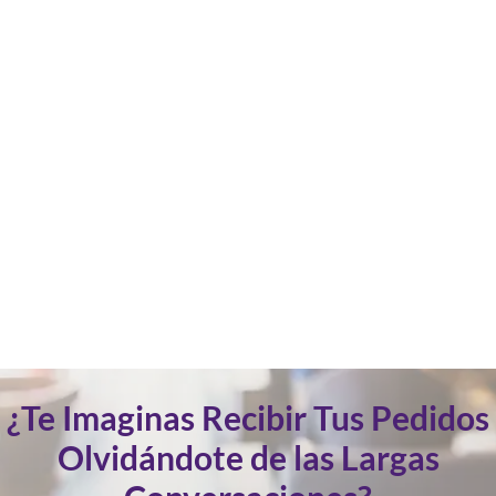
¿Te Imaginas Recibir Tus Pedidos
Olvidándote de las Largas