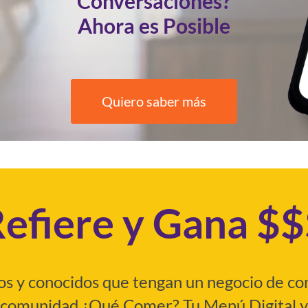
Conversaciones?
Ahora es Posible
Quiero saber más
efiere y Gana $
gos y conocidos que tengan un negocio de com
comunidad ¿Qué Comer? Tu Menú Digital y