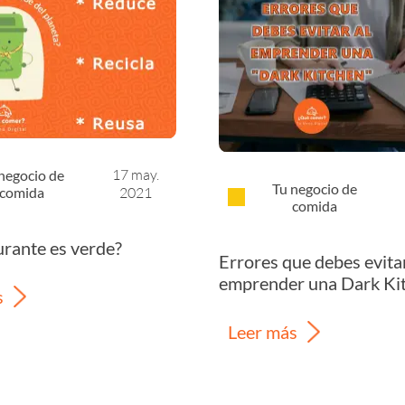
17 may.
negocio de
Tu negocio de
comida
2021
comida
urante es verde?
Errores que debes evitar
emprender una Dark Ki
s
Leer más