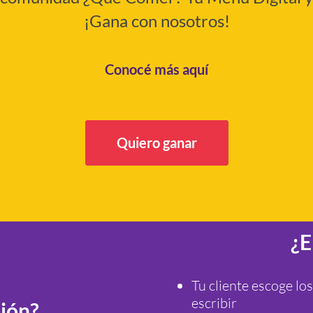
¡Gana con nosotros!
Conocé más aquí
Quiero ganar
¿E
Tu cliente escoge los
escribir
sión?