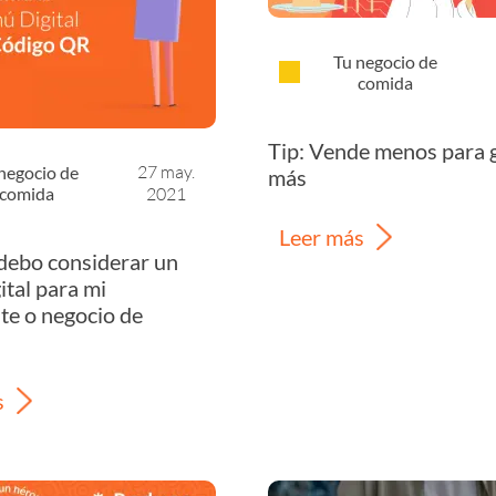
Tu negocio de
comida
Tip: Vende menos para 
27 may.
negocio de
más
comida
2021
Leer más
debo considerar un
tal para mi
te o negocio de
s