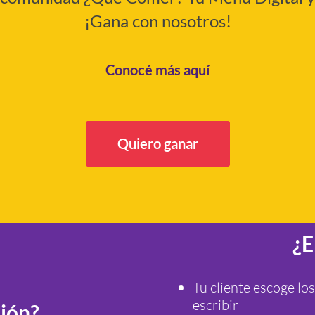
¡Gana con nosotros!
Conocé más aquí
Quiero ganar
¿E
Tu cliente escoge los
escribir
sión?