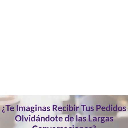
¿Te Imaginas Recibir Tus Pedidos
Olvidándote de las Largas