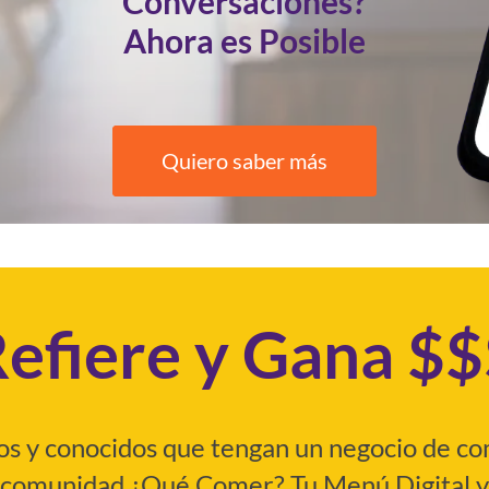
Conversaciones?
Ahora es Posible
Quiero saber más
efiere y Gana $
gos y conocidos que tengan un negocio de com
comunidad ¿Qué Comer? Tu Menú Digital y