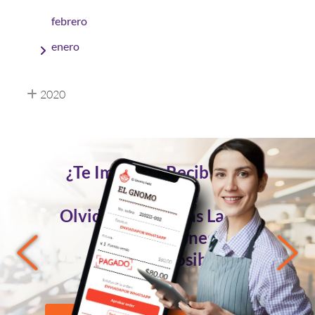
febrero
enero
2020
¿Te Imaginas Recibir Tus
Pedidos
Olvidándote de las Largas
Conversaciones?
Ahora es Posible