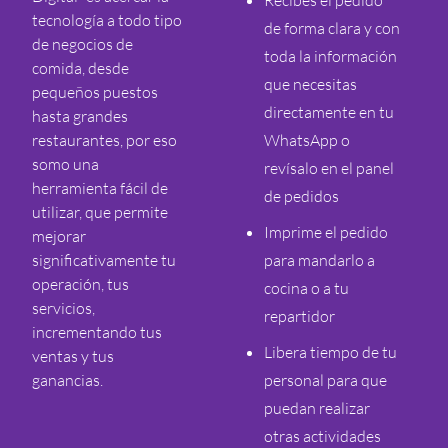
Recibes el pedido
tecnología a todo tipo
de forma clara y con
de negocios de
toda la información
comida, desde
que necesitas
pequeños puestos
directamente en tu
hasta grandes
restaurantes, por eso
WhatsApp o
somo una
revísalo en el panel
herramienta fácil de
de pedidos
utilizar, que permite
Imprime el pedido
mejorar
significativamente tu
para mandarlo a
operación, tus
cocina o a tu
servicios,
repartidor
incrementando tus
Libera tiempo de tu
ventas y tus
ganancias.
personal para que
puedan realizar
otras actividades