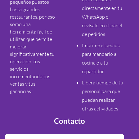
pequeños puestos
directamente en tu
hasta grandes
restaurantes, por eso
WhatsApp o
somo una
revísalo en el panel
herramienta fácil de
de pedidos
utilizar, que permite
Imprime el pedido
mejorar
significativamente tu
para mandarlo a
operación, tus
cocina o a tu
servicios,
repartidor
incrementando tus
Libera tiempo de tu
ventas y tus
ganancias.
personal para que
puedan realizar
otras actividades
Contacto