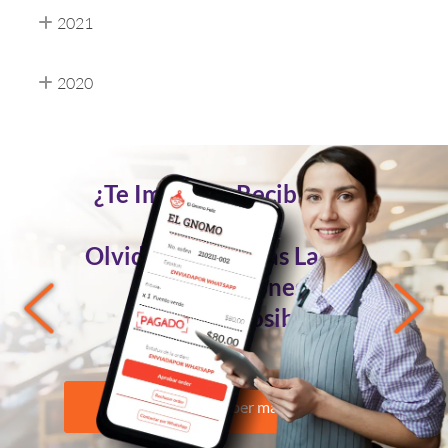
2021
2020
¿Te Imaginas Recibir Tus
Pedidos
Olvidándote de las Largas
Conversaciones?
Ahora es Posible
Quiero saber más