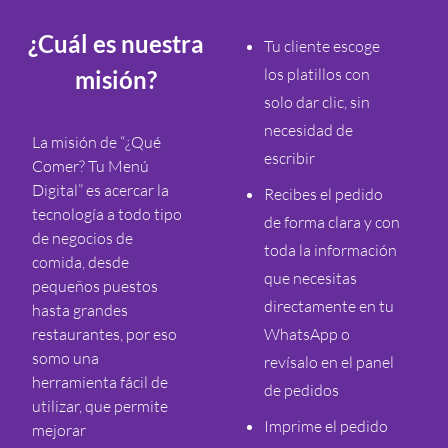
¿Cuál es nuestra
Tu cliente escoge
los platillos con
misión?
solo dar clic, sin
necesidad de
La misión de “¿Qué
escribir
Comer? Tu Menú
Digital” es acercar la
Recibes el pedido
tecnología a todo tipo
de forma clara y con
de negocios de
toda la información
comida, desde
que necesitas
pequeños puestos
directamente en tu
hasta grandes
restaurantes, por eso
WhatsApp o
somo una
revísalo en el panel
herramienta fácil de
de pedidos
utilizar, que permite
Imprime el pedido
mejorar