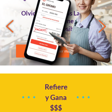
Pedidos
Olvidándote de las Largas
Conversaciones?
Ahora es Posible
Quiero saber más
Refiere
y Gana
$$$